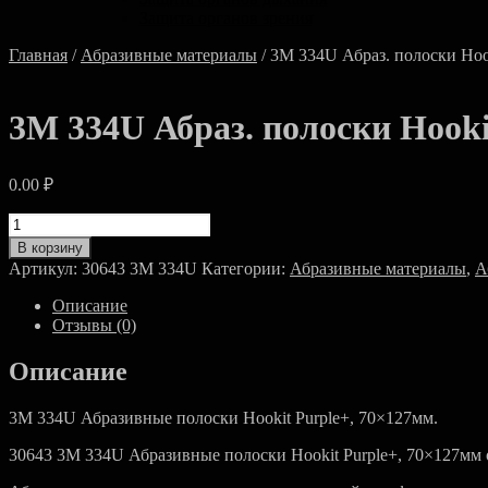
Защита органов зрения
Главная
/
Абразивные материалы
/ 3M 334U Абраз. полоски Hoo
3M 334U Абраз. полоски Hooki
0.00
₽
Количество
товара
В корзину
3M
Артикул:
30643 3M 334U
Категории:
Абразивные материалы
,
А
334U
Абраз.
Описание
полоски
Отзывы (0)
Hookit
Purple+,
Описание
70x127мм
3M 334U Абразивные полоски Hookit Purple+, 70×127мм.
30643 3M 334U Абразивные полоски Hookit Purple+, 70×127мм от