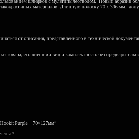
пользованием шлифков с мультипылеотводом. Новый абразив об
лакокрасочных материалов. Длинную полоску 70 х 396 мм., допу
чаться от описания, представленного в технической документа
ики товара, его внешний вид и комплектность без предварительн
Hookit Purple+, 70×127мм”
ечены
*