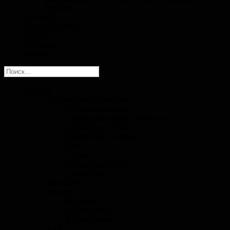
Мебель
Контакты
Личный кабинет
Оплата
Доставка
Корзина
Найти:
Каталог
Абразивные материалы
Абразивные листы
Абразивные круги,держатели
Абразивные губки
Абразивные полосы
Гель
Пасты
Проявочная пудра
Скотч-брайт
Автохимия
Антикор
Мастики
Антигравий
Аэрозольные
Клей