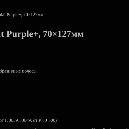
kit Purple+, 70×127мм
t Purple+, 70×127мм
бразивные полосы
 (30639-30649, от Р 80-500)