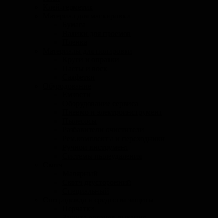
Клей-герметик
Материал для маскировки
Бумага
Валики для проемов
Пленка
Материалы для полировки
Круги и оправки
Пасты и воск
Салфетки
Обуродование
Емкости
Оборудование сервиса
Пневмо и электроинструмент
Пылесосы
Разбавители очистители
Рем.комплекты и переходники
Ручной инструмент
Системы пылеудаления
Скотч
Малярный
Скотч двусторонний
Специальный
Спец.одежда и средтства защиты
Перчатки
Защита органов дыхания