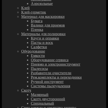
Аэрозольные
Клей
Клей-герметик
Материал для маскировки
Бумага
Валики для проемов
Пленка
Материалы для полировки
Круги и оправки
Пасты и воск
Салфетки
Обуродование
Емкости
Оборудование сервиса
Пневмо и электроинструмент
Пылесосы
Разбавители очистители
Рем.комплекты и переходники
Ручной инструмент
Системы пылеудаления
Скотч
Малярный
Скотч двусторонний
Специальный
Спец.одежда и средтства защиты