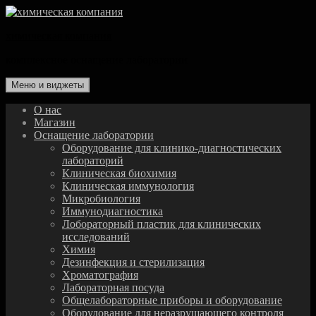
Перейти
к
химическая компания
содержимому
комплексное оснащение лаборатории
Меню и виджеты
О нас
Магазин
Оснащение лаборатории
Оборудование для клинико-диагностических
лабораторий
Клиническая биохимия
Клиническая иммунология
Микробиология
Иммунодиагностика
Лобораторный пластик для клинических
исследований
Химия
Дезинфекция и стерилизация
Хроматография
Лабораторная посуда
Общелабораторные приборы и оборудование
Оборудование для неразрушающего контроля